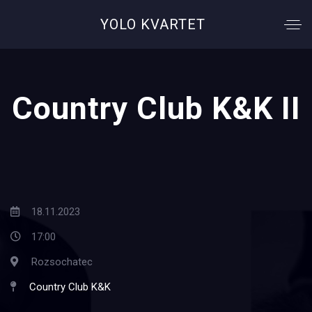
YOLO KVARTET
Country Club K&K II
18.11.2023
17:00
Rozsochatec
Country Club K&K