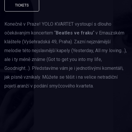
TICKETS
Konečně v Praze! YOLO KVARTET vystoupí s dlouho
očekávaným koncertem “
Beatles ve fraku
“ v Emauzském
klášteře (Vyšehradská 49, Praha). Zazní nejznámější
melodie této nejslavnější kapely (Yesterday, All my loving…),
ale i ty méně známe (Got to get you into my life,
Goodnight…). Představíme vám je i jednotlivými komentáři,
jak písně vznikaly. Můžete se těšit i na velice netradiční
pojetí aranží v podání smyčcového kvarteta.